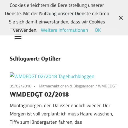
Zum
Cookies erleichtern die Bereitstellung unserer
Inhalt
Dienste. Mit der Nutzung unserer Dienste erklären
springen
Von
Sie sich damit einverstanden, dass wir Cookies
wunschkindwege
Wunschkindern
verwenden.
Weitere Informationen
OK
und
ihren
Wegen:
Schlagwort:
Optiker
Mein
Familien-,
Food-
05/02/2018
Mitmachaktionen & Blogparaden
/
WMDEDGT
und
WMDEDGT 02/2018
Travelblog
Montagmorgen, der. Da isser endlich wieder. Der
Morgen ist voll verplant; ich muss Haare waschen,
Tiffy zum Kindergarten fahren, das