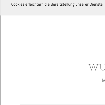
Zum
Cookies erleichtern die Bereitstellung unserer Dienste
Inhalt
springen
Von
Wunschkindern