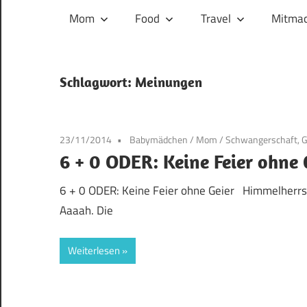
und
Mom
Food
Travel
Mitmac
ihren
Wegen:
Mein
Schlagwort:
Meinungen
Familien-,
Food-
und
23/11/2014
Babymädchen
/
Mom
/
Schwangerschaft, 
Travelblog
6 + 0 ODER: Keine Feier ohne 
6 + 0 ODER: Keine Feier ohne Geier Himmelherrsc
Aaaah. Die
Weiterlesen