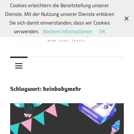
Zum
Cookies erleichtern die Bereitstellung unserer
Inhalt
Dienste. Mit der Nutzung unserer Dienste erklären
springen
Sie sich damit einverstanden, dass wir Cookies
verwenden.
Weitere Informationen
OK
Von
wunschkindwege
Wunschkindern
und
ihren
Wegen:
Schlagwort:
keinbabymehr
Mein
Familien-,
Food-
und
Travelblog