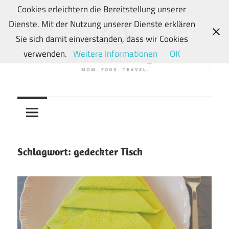
Zum
Cookies erleichtern die Bereitstellung unserer
Inhalt
Dienste. Mit der Nutzung unserer Dienste erklären
springen
Sie sich damit einverstanden, dass wir Cookies
verwenden.
Weitere Informationen
OK
Von
wunschkindwege
Wunschkindern
und
ihren
Wegen:
Schlagwort:
gedeckter Tisch
Mein
Familien-,
Food-
und
Travelblog