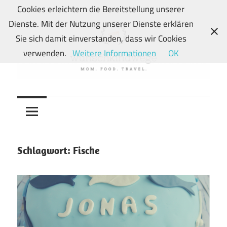
Zum
Cookies erleichtern die Bereitstellung unserer
Inhalt
Dienste. Mit der Nutzung unserer Dienste erklären
springen
Sie sich damit einverstanden, dass wir Cookies
verwenden.
Weitere Informationen
OK
Von
wunschkindwege
Wunschkindern
und
ihren
Wegen:
Schlagwort:
Fische
Mein
Familien-,
Food-
und
Travelblog