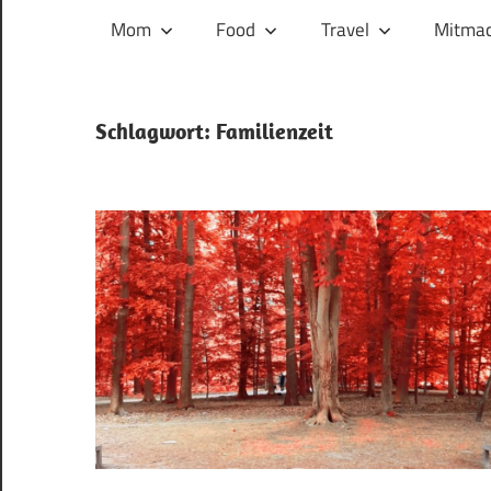
und
Mom
Food
Travel
Mitmac
ihren
Wegen:
Mein
Schlagwort:
Familienzeit
Familien-,
Food-
und
Travelblog