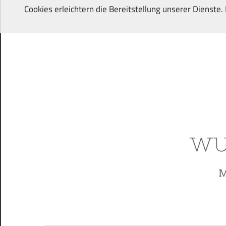
Zum
Cookies erleichtern die Bereitstellung unserer Dienste
Inhalt
springen
Von
Wunschkindern