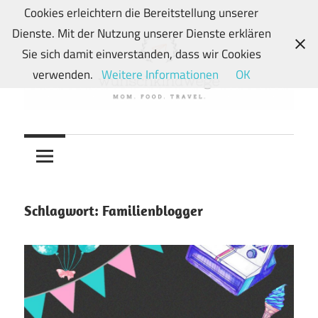
Zum
Cookies erleichtern die Bereitstellung unserer
Inhalt
Dienste. Mit der Nutzung unserer Dienste erklären
springen
Sie sich damit einverstanden, dass wir Cookies
verwenden.
Weitere Informationen
OK
Von
wunschkindwege
Wunschkindern
und
ihren
Wegen:
Schlagwort:
Familienblogger
Mein
Familien-,
Food-
und
Travelblog