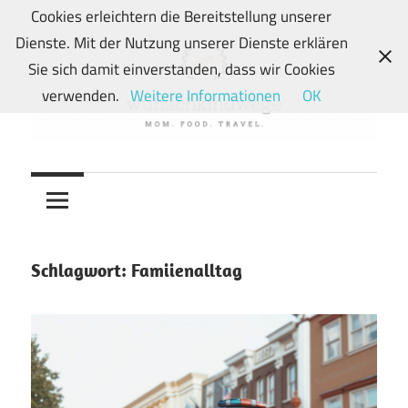
Zum
Cookies erleichtern die Bereitstellung unserer
Inhalt
Dienste. Mit der Nutzung unserer Dienste erklären
springen
Sie sich damit einverstanden, dass wir Cookies
verwenden.
Weitere Informationen
OK
Von
wunschkindwege
Wunschkindern
und
ihren
Wegen:
Schlagwort:
Famiienalltag
Mein
Familien-,
Food-
und
Travelblog