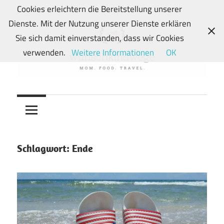
Zum
Cookies erleichtern die Bereitstellung unserer
Inhalt
Dienste. Mit der Nutzung unserer Dienste erklären
springen
Sie sich damit einverstanden, dass wir Cookies
verwenden.
Weitere Informationen
OK
Von
wunschkindwege
Wunschkindern
und
ihren
Wegen:
Schlagwort:
Ende
Mein
Familien-,
Food-
und
Travelblog