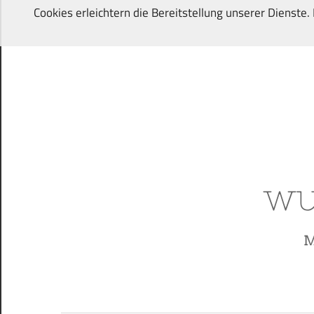
Zum
Cookies erleichtern die Bereitstellung unserer Dienste
Inhalt
springen
Von
Wunschkindern