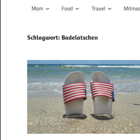
und
Mom
Food
Travel
Mitmac
ihren
Wegen:
Mein
Schlagwort:
Badelatschen
Familien-,
Food-
und
Travelblog