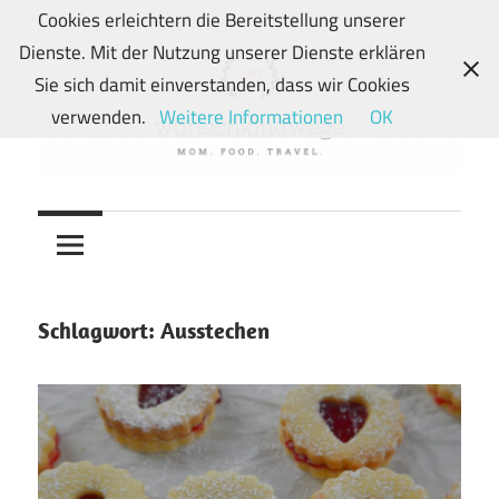
Zum
Cookies erleichtern die Bereitstellung unserer
Inhalt
Dienste. Mit der Nutzung unserer Dienste erklären
springen
Sie sich damit einverstanden, dass wir Cookies
verwenden.
Weitere Informationen
OK
Von
wunschkindwege
Wunschkindern
und
ihren
Wegen:
Schlagwort:
Ausstechen
Mein
Familien-,
Food-
und
Travelblog