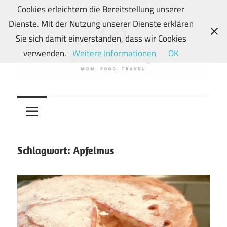
Zum
Cookies erleichtern die Bereitstellung unserer
Inhalt
Dienste. Mit der Nutzung unserer Dienste erklären
springen
Sie sich damit einverstanden, dass wir Cookies
verwenden.
Weitere Informationen
OK
Von
wunschkindwege
Wunschkindern
und
ihren
Wegen:
Schlagwort:
Apfelmus
Mein
Familien-,
Food-
und
Travelblog