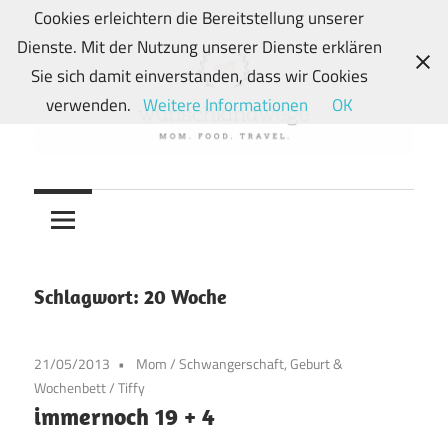
Zum
Cookies erleichtern die Bereitstellung unserer
Inhalt
Dienste. Mit der Nutzung unserer Dienste erklären
springen
Sie sich damit einverstanden, dass wir Cookies
verwenden.
Weitere Informationen
OK
Von
wunschkindwege
Wunschkindern
und
ihren
Wegen:
Schlagwort:
20 Woche
Mein
Familien-,
21/05/2013
Mom
/
Schwangerschaft, Geburt &
Food-
Wochenbett
/
Tiffy
und
immernoch 19 + 4
Travelblog