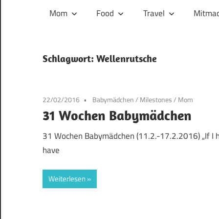
und
Mom
Food
Travel
Mitmac
ihren
Wegen:
Mein
Schlagwort:
Wellenrutsche
Familien-,
Food-
und
22/02/2016
Babymädchen
/
Milestones
/
Mom
Travelblog
31 Wochen Babymädchen
31 Wochen Babymädchen (11.2.-17.2.2016) „If I h
have
Weiterlesen