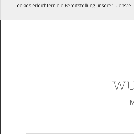
Zum
Cookies erleichtern die Bereitstellung unserer Dienste
Inhalt
springen
Von
Wunschkindern