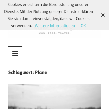
Zum
Cookies erleichtern die Bereitstellung unserer
Inhalt
Dienste. Mit der Nutzung unserer Dienste erklären
springen
Sie sich damit einverstanden, dass wir Cookies
verwenden.
Weitere Informationen
OK
Von
wunschkindwege
Wunschkindern
und
ihren
Wegen:
Schlagwort:
Plane
Mein
Familien-,
Food-
und
Travelblog