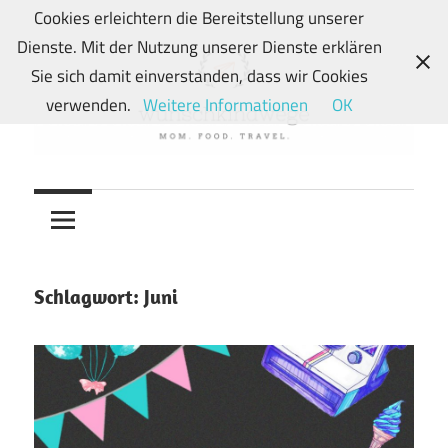
Zum
Cookies erleichtern die Bereitstellung unserer
Inhalt
Dienste. Mit der Nutzung unserer Dienste erklären
springen
Sie sich damit einverstanden, dass wir Cookies
verwenden.
Weitere Informationen
OK
Von
wunschkindwege
Wunschkindern
und
ihren
Wegen:
Schlagwort:
Juni
Mein
Familien-,
Food-
und
Travelblog