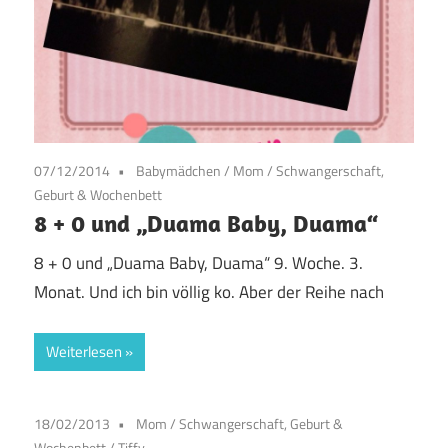
07/12/2014
Babymädchen
/
Mom
/
Schwangerschaft,
Geburt & Wochenbett
8 + 0 und „Duama Baby, Duama“
8 + 0 und „Duama Baby, Duama“ 9. Woche. 3.
Monat. Und ich bin völlig ko. Aber der Reihe nach
Weiterlesen
18/02/2013
Mom
/
Schwangerschaft, Geburt &
Wochenbett
/
Tiffy