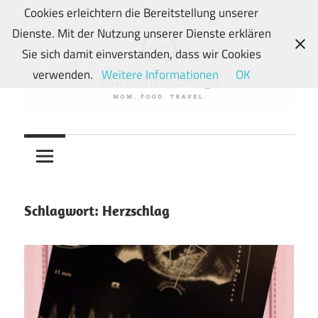
Zum
Cookies erleichtern die Bereitstellung unserer
Inhalt
Dienste. Mit der Nutzung unserer Dienste erklären
springen
Sie sich damit einverstanden, dass wir Cookies
verwenden.
Weitere Informationen
OK
Von
wunschkindwege
Wunschkindern
und
ihren
Wegen:
Schlagwort:
Herzschlag
Mein
Familien-,
Food-
und
Travelblog