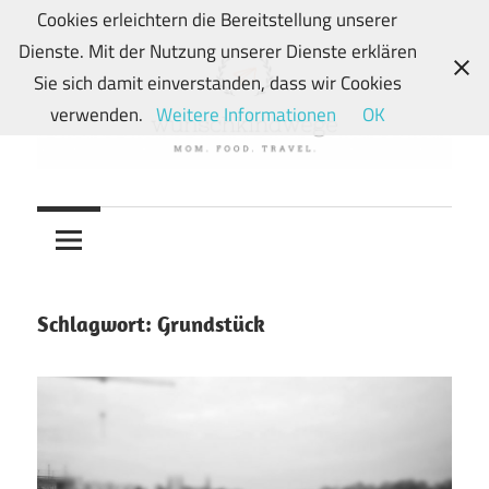
Zum
Cookies erleichtern die Bereitstellung unserer
Inhalt
Dienste. Mit der Nutzung unserer Dienste erklären
springen
Sie sich damit einverstanden, dass wir Cookies
verwenden.
Weitere Informationen
OK
Von
wunschkindwege
Wunschkindern
und
ihren
Wegen:
Schlagwort:
Grundstück
Mein
Familien-,
Food-
und
Travelblog