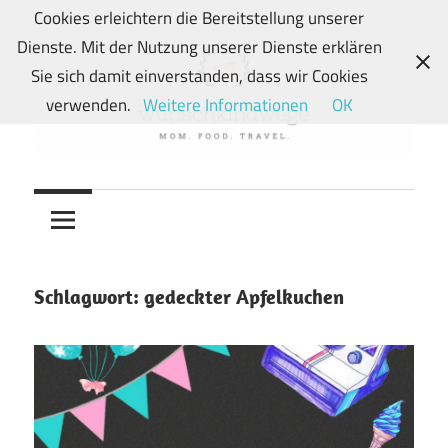
Zum
Cookies erleichtern die Bereitstellung unserer
Inhalt
Dienste. Mit der Nutzung unserer Dienste erklären
springen
Sie sich damit einverstanden, dass wir Cookies
verwenden.
Weitere Informationen
OK
Von
wunschkindwege
Wunschkindern
und
ihren
Wegen:
Schlagwort:
gedeckter Apfelkuchen
Mein
Familien-,
Food-
und
Travelblog