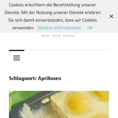
Zum
Cookies erleichtern die Bereitstellung unserer
Inhalt
Dienste. Mit der Nutzung unserer Dienste erklären
springen
Sie sich damit einverstanden, dass wir Cookies
verwenden.
Weitere Informationen
OK
Von
wunschkindwege
Wunschkindern
und
ihren
Wegen:
Schlagwort:
Aprikosen
Mein
Familien-,
Food-
und
Travelblog