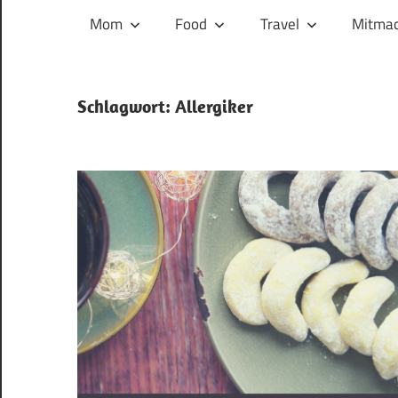
und
Mom
Food
Travel
Mitmac
ihren
Wegen:
Mein
Schlagwort:
Allergiker
Familien-,
Food-
und
Travelblog