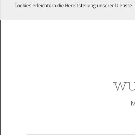
Zum
Cookies erleichtern die Bereitstellung unserer Dienste
Inhalt
springen
Von
Wunschkindern