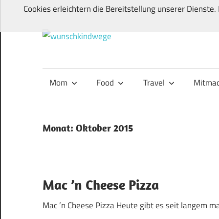
Zum
Cookies erleichtern die Bereitstellung unserer Dienste
Inhalt
springen
wunschki
Von
Wunschkindern
und
Mom
Food
Travel
Mitmac
ihren
Wegen:
Mein
Monat:
Oktober 2015
Familien-,
Food-
und
Travelblog
Mac ’n Cheese Pizza
Mac ’n Cheese Pizza Heute gibt es seit langem ma